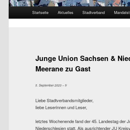
Hauptmenü
Startseite
Aktuelles
Stadtverband
Mandatst
Zum Inhalt wechseln
Zum sekundären Inhalt wechseln
Junge Union Sachsen & Nied
Meerane zu Gast
5. September 2023 – fr
Liebe Stadtverbandsmitglieder,
liebe Leserinnen und Leser,
letztes Wochenende fand der 45. Landestag der 
Niederschlesien statt. Als ausrichtender JU Kreis