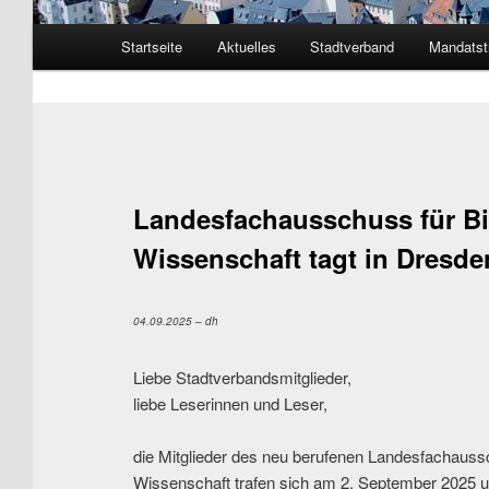
Hauptmenü
Startseite
Aktuelles
Stadtverband
Mandatst
Zum Inhalt wechseln
Zum sekundären Inhalt wechseln
Landesfachausschuss für B
Wissenschaft tagt in Dresde
04.09.2025 – dh
Liebe Stadtverbandsmitglieder,
liebe Leserinnen und Leser,
die Mitglieder des neu berufenen Landesfachauss
Wissenschaft trafen sich am 2. September 2025 u